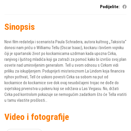
Podijelite:
Sinopsis
Novi film redatelja i scenarista Paula Schradera, autora kultnog „Taksista“
donosi nam priču o Williamu Tellu (Oscar Isaac), kockaru i bivšem vojniku
čiji je spartanski život po kockarnicama uzdrman kada upozna Cirka,
ranjivog i ljutitog mladića koji ga zatraži za pomoć kako bi izvršio svoj plan
osvete nad umirovljenim generalom. Tell u svom odnosu s Cirkom vidi
priliku za iskupljenjem. Poduprijeti misterioznom La Lindom koja financira
njihov pothvat, Tell će uskoro povesti Cirka sa sobom na put od
kockarnice do kockarnice sve dok ovaj neuobičajeni trojac ne dođe do
svjetskog prvenstva u pokeru koji se održava u Las Vegasu. No, držati
Cirka pod kontrolom pokazuje se nemogućim zadatkom što će Tella vratiti
u tamu vlastite prošlosti…
Video i fotografije