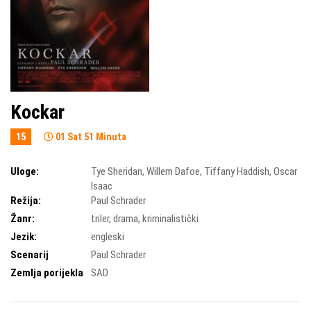
Kockar
15
01 Sat 51 Minuta
Uloge:
Tye Sheridan
,
Willem Dafoe
,
Tiffany Haddish
,
Oscar
Isaac
Režija:
Paul Schrader
Žanr:
triler
,
drama
,
kriminalistički
Jezik:
engleski
Scenarij
Paul Schrader
Zemlja porijekla
SAD