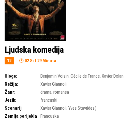
Ljudska komedija
12
02 Sat 29 Minuta
Uloge:
Benjamin Voisin
,
Cécile de France
,
Xavier Dolan
Režija:
Xavier Giannoli
Žanr:
drama
,
romansa
Jezik:
francuski
Scenarij
Xavier Giannoli
,
Yves Stavrides(
Zemlja porijekla
Francuska