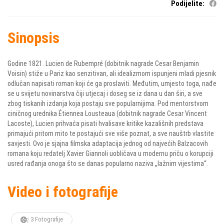
Podijelite:
Sinopsis
Godine 1821. Lucien de Rubempré (dobitnik nagrade Cesar Benjamin
Voisin) stiže u Pariz kao senzitivan, ali idealizmom ispunjeni mladi pjesnik
odlučan napisati roman koji će ga proslaviti. Međutim, umjesto toga, nađe
se u svijetu novinarstva čiji utjecaj i doseg se iz dana u dan širi, a sve
zbog tiskanih izdanja koja postaju sve popularnijima. Pod mentorstvom
ciničnog urednika Étiennea Lousteaua (dobitnik nagrade Cesar Vincent
Lacoste), Lucien prihvaća pisati hvalisave kritike kazališnih predstava
primajući pritom mito te postajući sve više poznat, a sve nauštrb vlastite
savjesti. Ovo je sjajna filmska adaptacija jednog od najvećih Balzacovih
romana koju redatelj Xavier Giannoli uobličava u modernu priču o korupciji
usred rađanja onoga što se danas popularno naziva „lažnim vijestima“.
Video i fotografije
3 Fotografije