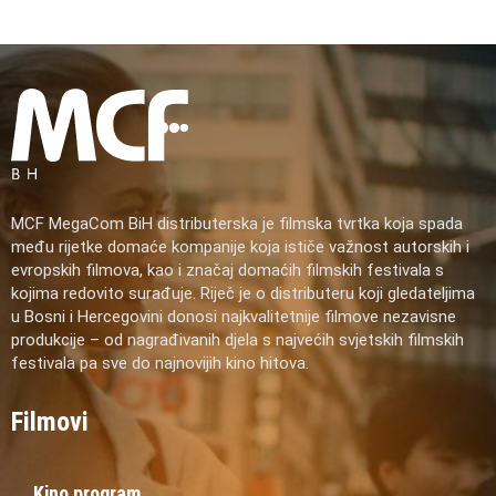
MCF MegaCom BiH distributerska je filmska tvrtka koja spada
među rijetke domaće kompanije koja ističe važnost autorskih i
evropskih filmova, kao i značaj domaćih filmskih festivala s
kojima redovito surađuje. Riječ je o distributeru koji gledateljima
u Bosni i Hercegovini donosi najkvalitetnije filmove nezavisne
produkcije – od nagrađivanih djela s najvećih svjetskih filmskih
festivala pa sve do najnovijih kino hitova.
Filmovi
Kino program