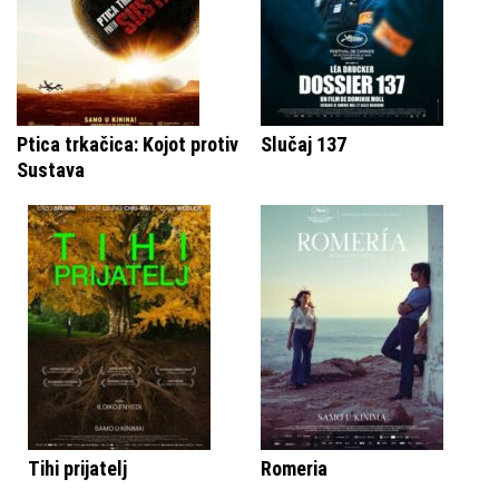
Ptica trkačica: Kojot protiv
Slučaj 137
Sustava
Tihi prijatelj
Romeria