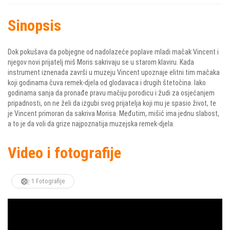
Sinopsis
Dok pokušava da pobjegne od nadolazeće poplave mladi mačak Vincent i
njegov novi prijatelj miš Moris sakrivaju se u starom klaviru. Kada
instrument iznenada završi u muzeju Vincent upoznaje elitni tim mačaka
koji godinama čuva remek-djela od glodavaca i drugih štetočina. Iako
godinama sanja da pronađe pravu mačiju porodicu i žudi za osjećanjem
pripadnosti, on ne želi da izgubi svog prijatelja koji mu je spasio život, te
je Vincent primoran da sakriva Morisa. Međutim, mišić ima jednu slabost,
a to je da voli da grize najpoznatija muzejska remek-djela.
Video i fotografije
1 Fotografije