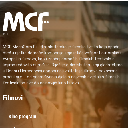
MCF MegaCom BiH distributerska je filmska tvrtka koja spada
među rijetke domaće kompanije koja ističe važnost autorskih i
evropskih filmova, kao i značaj domaćih filmskih festivala s
kojima redovito surađuje. Riječ je o distributeru koji gledateljima
u Bosni i Hercegovini donosi najkvalitetnije filmove nezavisne
produkcije – od nagrađivanih djela s najvećih svjetskih filmskih
festivala pa sve do najnovijih kino hitova.
Filmovi
Kino program