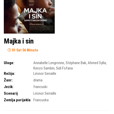
Majka i sin
01 Sat 56 Minuta
Uloge:
Annabelle Lengronne
,
Stéphane Bak
,
Ahmed Sylla
,
Kenzo Sambin
,
Sidi Fofana
Režija:
Léonor Serraille
Žanr:
drama
Jezik:
francuski
Scenarij
Léonor Serraille
Zemlja porijekla
Francuska