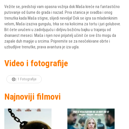
Vežite se, predstoji vam opasna vožnja dok Maša kreće na fantastično
putovanje od šume do grada i nazad. Prva stanica je svadba i onog
trenutka kada Maša stigne, slijedi nevolja! Dok se igra sa mladenkinim
velom, Maša izaziva gungulu, trka se na kolicima za tortu i juri golubove.
Bit ćete uvučeni u zadivljujuću i dirljivu božićnu bajku u trajanju od
dvanaest meseci. Maša i njen novi prijatelj učinit će sve što mogu da
zapale duh magije u srcima. Pripremite se za neočekivane obrte i
uzbudljive trenutke, prava avantura je iza ugla.
Video i fotografije
1 Fotografije
Najnoviji filmovi