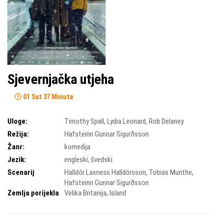
Sjevernjačka utjeha
01 Sat 37 Minuta
Uloge:
Timothy Spall
,
Lydia Leonard
,
Rob Delaney
Režija:
Hafsteinn Gunnar Sigurðsson
Žanr:
komedija
Jezik:
engleski, švedski
Scenarij
Halldór Laxness Halldórsson
,
Tobias Munthe
,
Hafsteinn Gunnar Sigurðsson
Zemlja porijekla
Velika Britanija
,
Island