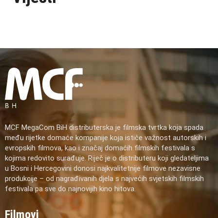
MCF MegaCom BiH distributerska je filmska tvrtka koja spada
među rijetke domaće kompanije koja ističe važnost autorskih i
evropskih filmova, kao i značaj domaćih filmskih festivala s
kojima redovito surađuje. Riječ je o distributeru koji gledateljima
u Bosni i Hercegovini donosi najkvalitetnije filmove nezavisne
produkcije – od nagrađivanih djela s najvećih svjetskih filmskih
festivala pa sve do najnovijih kino hitova.
Filmovi