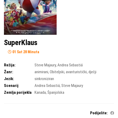
SuperKlaus
01 Sat 28 Minuta
Režija:
Steve Majaury
,
Andrea Sebastiá
Žanr:
animirani
,
Obiteljski
,
avanturistički
,
dječji
Jezik:
sinkroniziran
Scenarij
Andrea Sebastiá
,
Steve Majaury
Zemlja porijekla
Kanada
,
Španjolska
Podijelite: