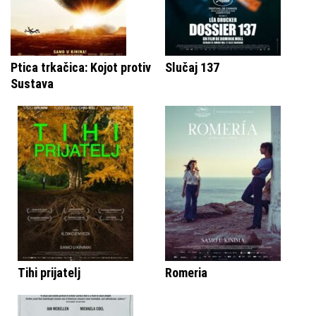
Ptica trkačica: Kojot protiv
Slučaj 137
Sustava
Tihi prijatelj
Romeria