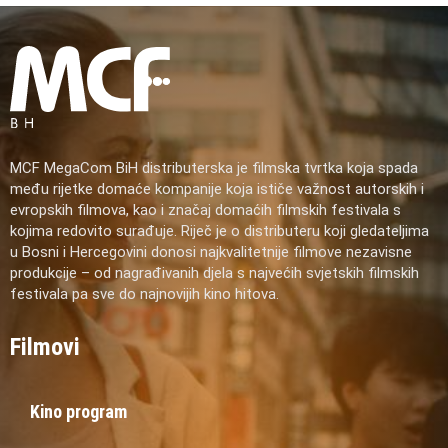
MCF MegaCom BiH distributerska je filmska tvrtka koja spada
među rijetke domaće kompanije koja ističe važnost autorskih i
evropskih filmova, kao i značaj domaćih filmskih festivala s
kojima redovito surađuje. Riječ je o distributeru koji gledateljima
u Bosni i Hercegovini donosi najkvalitetnije filmove nezavisne
produkcije – od nagrađivanih djela s najvećih svjetskih filmskih
festivala pa sve do najnovijih kino hitova.
Filmovi
Kino program