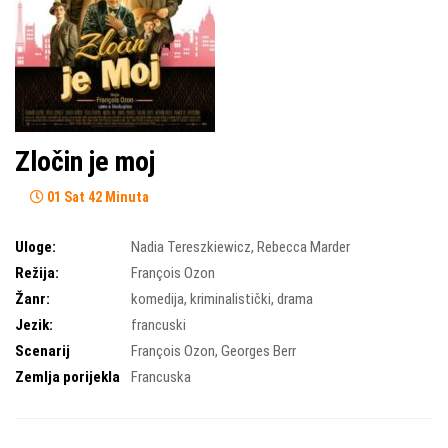
Zločin je moj
01 Sat 42 Minuta
Uloge:
Nadia Tereszkiewicz
,
Rebecca Marder
Režija:
François Ozon
Žanr:
komedija
,
kriminalistički
,
drama
Jezik:
francuski
Scenarij
François Ozon
,
Georges Berr
Zemlja porijekla
Francuska