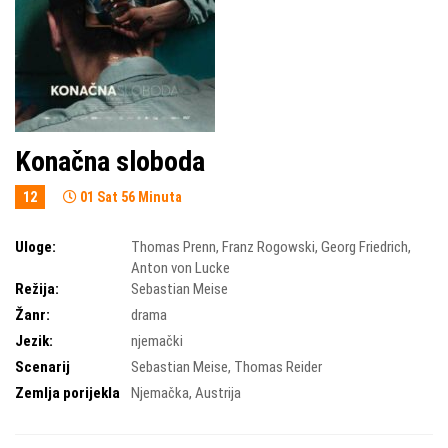
Konačna sloboda
12
01 Sat 56 Minuta
Uloge:
Thomas Prenn
,
Franz Rogowski
,
Georg Friedrich
,
Anton von Lucke
Režija:
Sebastian Meise
Žanr:
drama
Jezik:
njemački
Scenarij
Sebastian Meise
,
Thomas Reider
Zemlja porijekla
Njemačka
,
Austrija