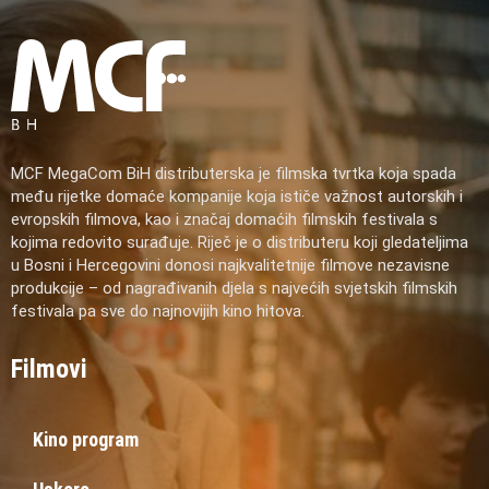
MCF MegaCom BiH distributerska je filmska tvrtka koja spada
među rijetke domaće kompanije koja ističe važnost autorskih i
evropskih filmova, kao i značaj domaćih filmskih festivala s
kojima redovito surađuje. Riječ je o distributeru koji gledateljima
u Bosni i Hercegovini donosi najkvalitetnije filmove nezavisne
produkcije – od nagrađivanih djela s najvećih svjetskih filmskih
festivala pa sve do najnovijih kino hitova.
Filmovi
Kino program