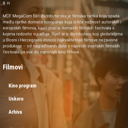
MCF MegaCom BiH distributerska je filmska tvrtka koja spada
među rijetke domaće kompanije koja ističe važnost autorskih i
evropskih filmova, kao i značaj domaćih filmskih festivala s
kojima redovito surađuje. Riječ je o distributeru koji gledateljima
u Bosni i Hercegovini donosi najkvalitetnije filmove nezavisne
produkcije – od nagrađivanih djela s najvećih svjetskih filmskih
festivala pa sve do najnovijih kino hitova.
Filmovi
Kino program
Uskoro
Arhiva