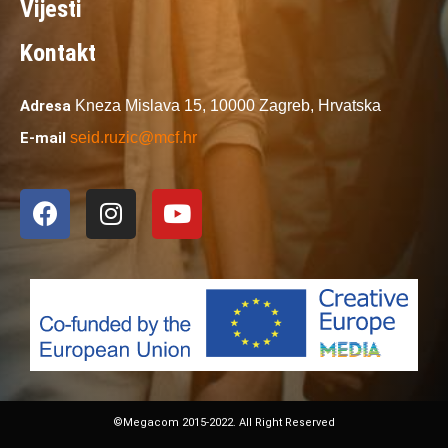
Vijesti
Kontakt
Adresa
Kneza Mislava 15,
10000 Zagreb,
Hrvatska
E-mail
seid.ruzic@mcf.hr
©Megacom 2015-2022. All Right Reserved