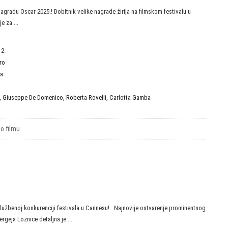
nagradu Oscar 2025.! Dobitnik velike nagrade žirija na filmskom festivalu u
e za ...
12
ro
ja
,
Giuseppe De Domenico
,
Roberta Rovelli
,
Carlotta Gamba
 o filmu
službenoj konkurenciji festivala u Cannesu! Najnovije ostvarenje prominentnog
rgeja Loznice detaljna je ...