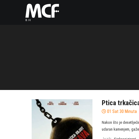
Ptica trkačic
01 Sat 30 Minuta
Nakon što je desetlje
udaran kamenjem, gažen