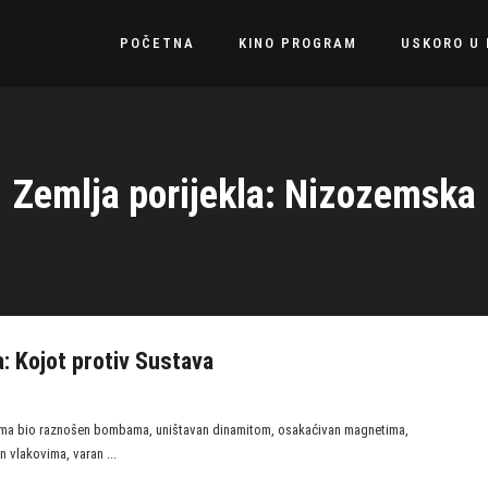
POČETNA
KINO PROGRAM
USKORO U 
Zemlja porijekla: Nizozemska
a: Kojot protiv Sustava
ćima bio raznošen bombama, uništavan dinamitom, osakaćivan magnetima,
 vlakovima, varan ...