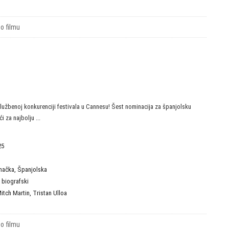
 o filmu
lužbenoj konkurenciji festivala u Cannesu! Šest nominacija za španjolsku
 za najbolju ...
25
mačka
,
Španjolska
,
biografski
itch Martin
,
Tristan Ulloa
 o filmu