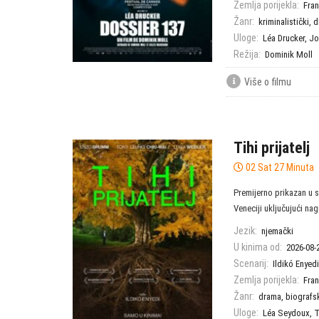
Zemlja porijekla:
Fra
Žanr:
kriminalistički
,
d
Uloge:
Léa Drucker
,
Jo
Režija:
Dominik Moll
Više o filmu
Tihi prijatelj
02 Sat 27 Minuta
Premijerno prikazan u s
Veneciji uključujući nag
Jezik:
njemački
U kinima od:
2026-08-
Scenarij:
Ildikó Enyedi
Zemlja porijekla:
Fra
Žanr:
drama
,
biografs
Uloge:
Léa Seydoux
,
T