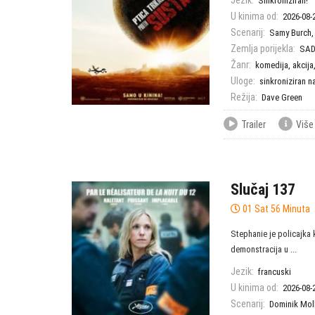
Jezik:
Sinkroniziran!
U kinima od:
2026-08-
Scenarij:
Samy Burch
Zemlja porijekla:
SA
Žanr:
komedija
,
akcija
Uloge:
sinkroniziran n
Režija:
Dave Green
Trailer
Više
Slučaj 137
01 Sat 56 Minuta
Stephanie je policajka 
demonstracija u ...
Jezik:
francuski
U kinima od:
2026-08-
Scenarij:
Dominik Mol