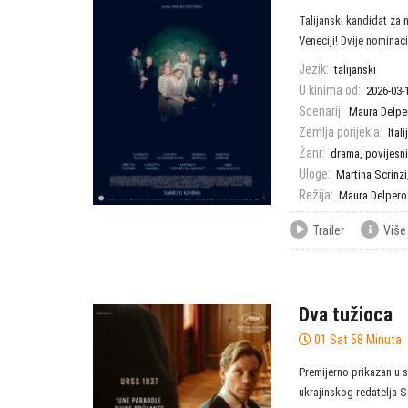
Talijanski kandidat za 
Veneciji! Dvije nominacij
Jezik:
talijanski
U kinima od:
2026-03-
Scenarij:
Maura Delpe
Zemlja porijekla:
Itali
Žanr:
drama
,
povijesni
Uloge:
Martina Scrinzi
Režija:
Maura Delpero
Trailer
Više
Dva tužioca
01 Sat 58 Minuta
Premijerno prikazan u 
ukrajinskog redatelja Se