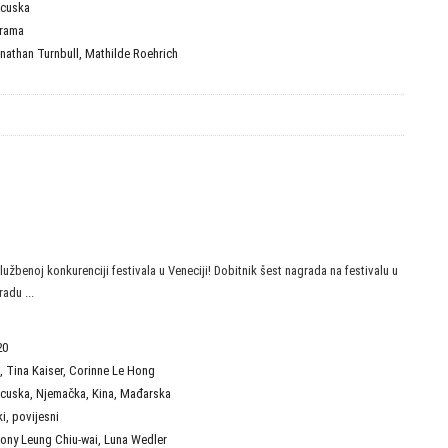
ncuska
rama
nathan Turnbull
,
Mathilde Roehrich
lužbenoj konkurenciji festivala u Veneciji! Dobitnik šest nagrada na festivalu u
radu ...
20
,
Tina Kaiser
,
Corinne Le Hong
ncuska
,
Njemačka
,
Kina
,
Mađarska
ki
,
povijesni
ony Leung Chiu-wai
,
Luna Wedler