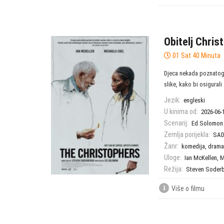
Obitelj Chris
01 Sat 40 Minuta
Djeca nekada poznatog 
slike, kako bi osigurali .
Jezik:
engleski
U kinima od:
2026-06-
Scenarij:
Ed Solomon
Zemlja porijekla:
SAD
Žanr:
komedija
,
drama
Uloge:
Ian McKellen
,
M
Režija:
Steven Soder
Više o filmu