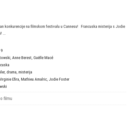
van konkurencije na filmskom festivalu u Cannesu! Francuska misterija s Jodie
 ...
19
towski
,
Anne Berest
,
Gaëlle Macé
ncuska
iler
,
drama
,
misterija
Virginie Efira
,
Mathieu Amalric
,
Jodie Foster
wski
 o filmu