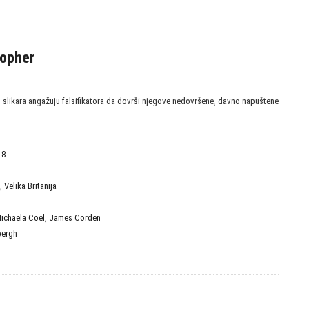
topher
slikara angažuju falsifikatora da dovrši njegove nedovršene, davno napuštene
..
18
,
Velika Britanija
ichaela Coel
,
James Corden
bergh