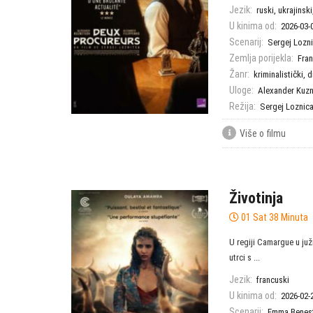
Jezik:
ruski, ukrajinsk
U kinima od:
2026-03-
Scenarij:
Sergej Lozn
Zemlja porijekla:
Fra
Žanr:
kriminalistički
,
d
Uloge:
Alexander Kuz
Režija:
Sergej Loznic
Više o filmu
Životinja
01 Sat 38 Minuta
U regiji Camargue u juž
utrci s ...
Jezik:
francuski
U kinima od:
2026-02-
Scenarij:
Emma Benes