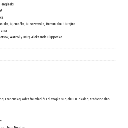
i, engleski
05
ica
ncuska
,
Njemačka
,
Nizozemska
,
Rumunjska
,
Ukrajina
rama
netsov
,
Aantoliy Beliy
,
Aleksandr Filippenko
a
noj Francuskoj odvažni mladići i djevojke sudjeluju u lokalnoj tradicionalnoj
26
tan
,
Julie Debiton