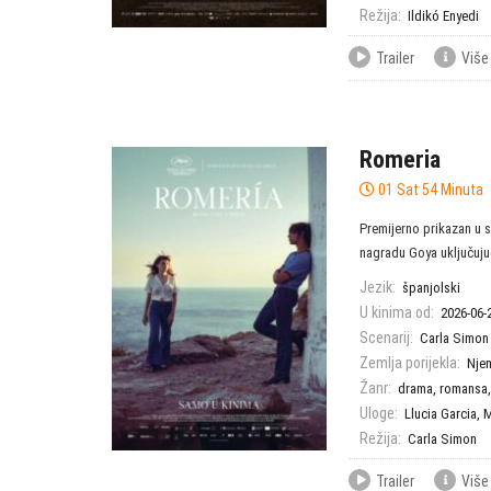
Režija:
Ildikó Enyedi
Trailer
Više
Romeria
01 Sat 54 Minuta
Premijerno prikazan u s
nagradu Goya uključujući
Jezik:
španjolski
U kinima od:
2026-06-
Scenarij:
Carla Simon
Zemlja porijekla:
Nje
Žanr:
drama
,
romansa
Uloge:
Llucia Garcia
,
M
Režija:
Carla Simon
Trailer
Više