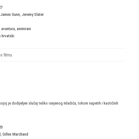
27
,
James Gunn
,
Jeremy Slater
D
,
avantura
,
animirani
a hrvatski
 o filmu
kojoj je dodijeljen slučaj teško ranjenog mladića, tokom napetih i kaotičnih
20
l
,
Gilles Marchand