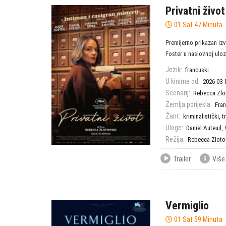
Privatni život
01 Sat 47 Minuta
Premijerno prikazan iz
Foster u naslovnoj ulozi!
Jezik:
francuski
U kinima od:
2026-03-
Scenarij:
Rebecca Zlo
Zemlja porijekla:
Fra
Žanr:
kriminalistički
,
tr
Uloge:
Daniel Auteuil
,
Režija:
Rebecca Zloto
Trailer
Više
Vermiglio
01 Sat 59 Minuta