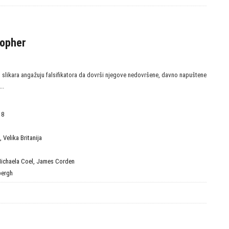
topher
slikara angažuju falsifikatora da dovrši njegove nedovršene, davno napuštene
..
18
,
Velika Britanija
ichaela Coel
,
James Corden
bergh