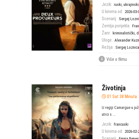
Jezik:
ruski, ukrajinsk
U kinima od:
2026-03-
Scenarij:
Sergej Lozn
Zemlja porijekla:
Fra
Žanr:
kriminalistički
,
d
Uloge:
Alexander Kuz
Režija:
Sergej Loznic
Više o filmu
Životinja
01 Sat 38 Minuta
U regiji Camargue u juž
utrci s ...
Jezik:
francuski
U kinima od:
2026-02-
Scenarij:
Emma Benes