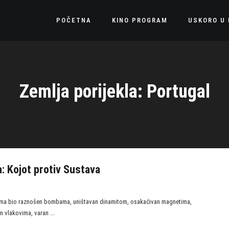
POČETNA
KINO PROGRAM
USKORO U 
Zemlja porijekla: Portugal
a: Kojot protiv Sustava
ćima bio raznošen bombama, uništavan dinamitom, osakaćivan magnetima,
 vlakovima, varan ...