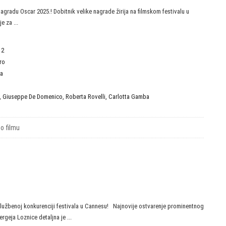
nagradu Oscar 2025.! Dobitnik velike nagrade žirija na filmskom festivalu u
e za ...
12
ro
ja
,
Giuseppe De Domenico
,
Roberta Rovelli
,
Carlotta Gamba
 o filmu
službenoj konkurenciji festivala u Cannesu! Najnovije ostvarenje prominentnog
rgeja Loznice detaljna je ...