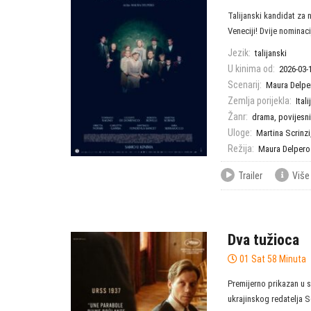
Talijanski kandidat za 
Veneciji! Dvije nominacij
Jezik:
talijanski
U kinima od:
2026-03-
Scenarij:
Maura Delpe
Zemlja porijekla:
Itali
Žanr:
drama
,
povijesni
Uloge:
Martina Scrinzi
Režija:
Maura Delpero
Trailer
Više
Dva tužioca
01 Sat 58 Minuta
Premijerno prikazan u 
ukrajinskog redatelja Se