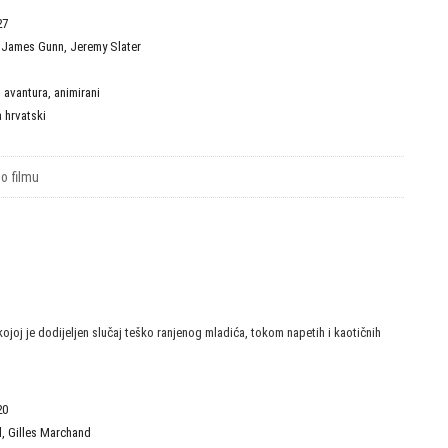
27
,
James Gunn
,
Jeremy Slater
D
,
avantura
,
animirani
a hrvatski
 o filmu
kojoj je dodijeljen slučaj teško ranjenog mladića, tokom napetih i kaotičnih
20
l
,
Gilles Marchand