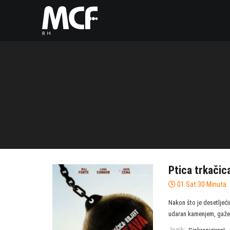
Ptica trkačic
01 Sat 30 Minuta
Nakon što je desetlje
udaran kamenjem, gažen