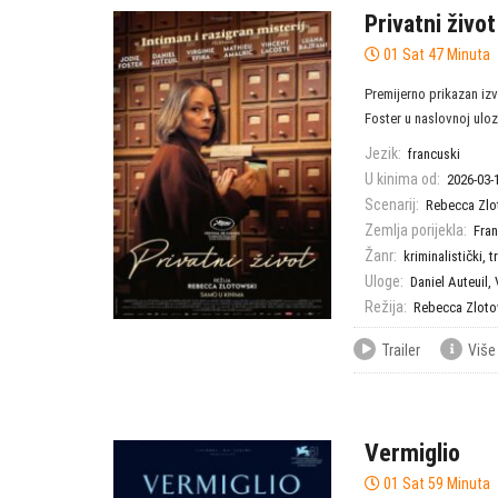
Privatni život
01 Sat 47 Minuta
Premijerno prikazan iz
Foster u naslovnoj ulozi!
Jezik:
francuski
U kinima od:
2026-03-
Scenarij:
Rebecca Zlo
Zemlja porijekla:
Fra
Žanr:
kriminalistički
,
tr
Uloge:
Daniel Auteuil
,
Režija:
Rebecca Zloto
Trailer
Više
Vermiglio
01 Sat 59 Minuta