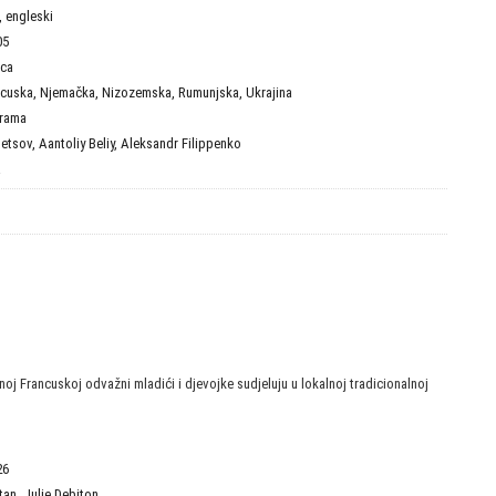
i, engleski
05
ica
ncuska
,
Njemačka
,
Nizozemska
,
Rumunjska
,
Ukrajina
rama
netsov
,
Aantoliy Beliy
,
Aleksandr Filippenko
a
noj Francuskoj odvažni mladići i djevojke sudjeluju u lokalnoj tradicionalnoj
26
tan
,
Julie Debiton