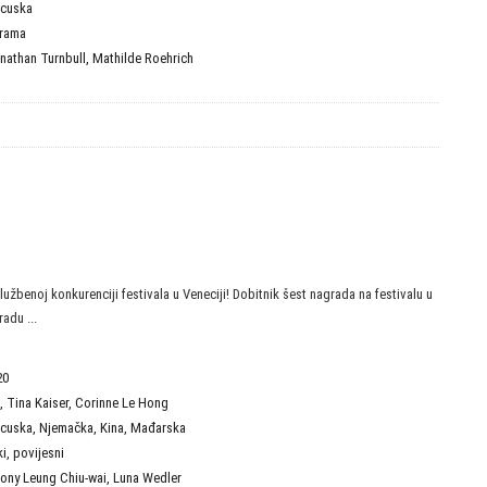
ncuska
rama
nathan Turnbull
,
Mathilde Roehrich
lužbenoj konkurenciji festivala u Veneciji! Dobitnik šest nagrada na festivalu u
radu ...
20
,
Tina Kaiser
,
Corinne Le Hong
ncuska
,
Njemačka
,
Kina
,
Mađarska
ki
,
povijesni
ony Leung Chiu-wai
,
Luna Wedler