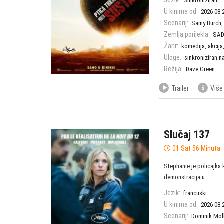
Jezik:
Sinkroniziran!
U kinima od:
2026-08-
Scenarij:
Samy Burch
Zemlja porijekla:
SA
Žanr:
komedija
,
akcija
Uloge:
sinkroniziran n
Režija:
Dave Green
Trailer
Više
Slučaj 137
01 Sat 56 Minuta
Stephanie je policajka 
demonstracija u ...
Jezik:
francuski
U kinima od:
2026-08-
Scenarij:
Dominik Mol