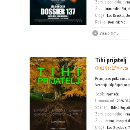
Zemlja porijekla:
Fra
Žanr:
kriminalistički
,
d
Uloge:
Léa Drucker
,
Jo
Režija:
Dominik Moll
Više o filmu
Tihi prijatelj
02 Sat 27 Minuta
Premijerno prikazan u s
Veneciji uključujući nag
Jezik:
njemački
U kinima od:
2026-08-
Scenarij:
Ildikó Enyedi
Zemlja porijekla:
Fra
Žanr:
drama
,
biografs
Uloge:
Léa Seydoux
,
T