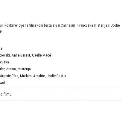
van konkurencije na filmskom festivalu u Cannesu! Francuska misterija s Jodie
 ...
19
towski
,
Anne Berest
,
Gaëlle Macé
ncuska
iler
,
drama
,
misterija
Virginie Efira
,
Mathieu Amalric
,
Jodie Foster
wski
 o filmu