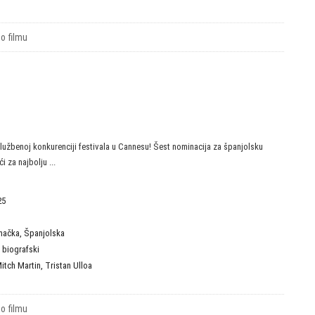
 o filmu
lužbenoj konkurenciji festivala u Cannesu! Šest nominacija za španjolsku
 za najbolju ...
25
mačka
,
Španjolska
,
biografski
itch Martin
,
Tristan Ulloa
 o filmu