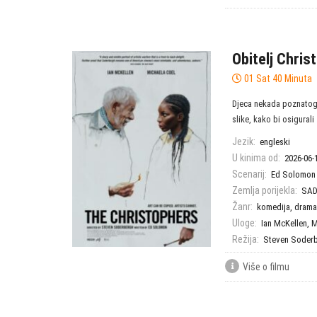
Obitelj Chris
01 Sat 40 Minuta
Djeca nekada poznatog 
slike, kako bi osigurali .
Jezik:
engleski
U kinima od:
2026-06-
Scenarij:
Ed Solomon
Zemlja porijekla:
SAD
Žanr:
komedija
,
drama
Uloge:
Ian McKellen
,
M
Režija:
Steven Soder
Više o filmu