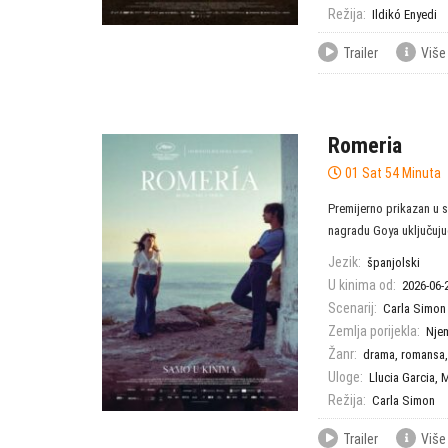
Režija:
Ildikó Enyedi
Trailer
Više
Romeria
01 Sat 54 Minuta
Premijerno prikazan u s
nagradu Goya uključujući
Jezik:
španjolski
U kinima od:
2026-06-
Scenarij:
Carla Simon
Zemlja porijekla:
Nje
Žanr:
drama
,
romansa
Uloge:
Llucia Garcia
,
M
Režija:
Carla Simon
Trailer
Više