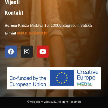
Vijesti
Kontakt
Adresa
Kneza Mislava 15,
10000 Zagreb,
Hrvatska
E-mail
seid.ruzic@mcf.hr
©Megacom 2015-2022. All Right Reserved