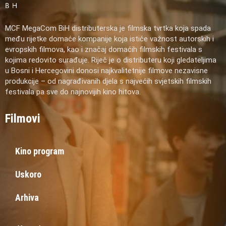
MCF MegaCom BiH distributerska je filmska tvrtka koja spada
među rijetke domaće kompanije koja ističe važnost autorskih i
evropskih filmova, kao i značaj domaćih filmskih festivala s
kojima redovito surađuje. Riječ je o distributeru koji gledateljima
u Bosni i Hercegovini donosi najkvalitetnije filmove nezavisne
produkcije – od nagrađivanih djela s najvećih svjetskih filmskih
festivala pa sve do najnovijih kino hitova.
Filmovi
Kino program
Uskoro
Arhiva