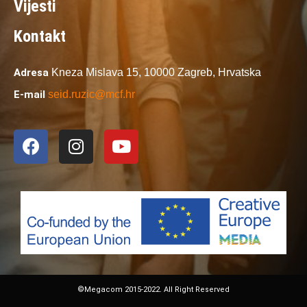
Vijesti
Kontakt
Adresa
Kneza Mislava 15,
10000 Zagreb,
Hrvatska
E-mail
seid.ruzic@mcf.hr
©Megacom 2015-2022. All Right Reserved