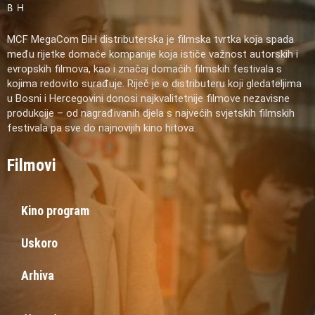
MCF MegaCom BiH distributerska je filmska tvrtka koja spada
među rijetke domaće kompanije koja ističe važnost autorskih i
evropskih filmova, kao i značaj domaćih filmskih festivala s
kojima redovito surađuje. Riječ je o distributeru koji gledateljima
u Bosni i Hercegovini donosi najkvalitetnije filmove nezavisne
produkcije – od nagrađivanih djela s najvećih svjetskih filmskih
festivala pa sve do najnovijih kino hitova.
Filmovi
Kino program
Uskoro
Arhiva